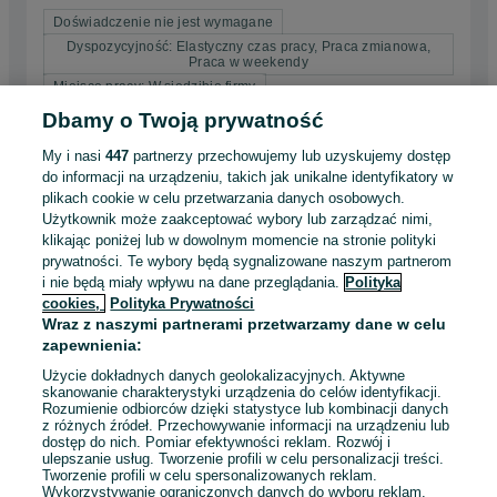
Doświadczenie nie jest wymagane
Dyspozycyjność: Elastyczny czas pracy, Praca zmianowa,
Praca w weekendy
Miejsce pracy: W siedzibie firmy
Dbamy o Twoją prywatność
05 sierpnia 2026
My i nasi
447
partnerzy przechowujemy lub uzyskujemy dostęp
do informacji na urządzeniu, takich jak unikalne identyfikatory w
plikach cookie w celu przetwarzania danych osobowych.
Praca na stacji paliw bp Granica -
Użytkownik może zaakceptować wybory lub zarządzać nimi,
Olszyna - Specjalista / Specjalistka
klikając poniżej lub w dowolnym momencie na stronie polityki
BP POLSKA SERVICES SP. Z O.O.
Obsługi Klienta / Umowa o prace
prywatności. Te wybory będą sygnalizowane naszym partnerom
6 070 - 6 296 zł / mies. brutto
i nie będą miały wpływu na dane przeglądania.
Polityka
Trzebiel
cookies,
Polityka Prywatności
Pełny etat
Wraz z naszymi partnerami przetwarzamy dane w celu
Umowa o pracę
zapewnienia:
Doświadczenie nie jest wymagane
Użycie dokładnych danych geolokalizacyjnych. Aktywne
Dyspozycyjność: Praca zmianowa, Praca w weekendy
skanowanie charakterystyki urządzenia do celów identyfikacji.
Rozumienie odbiorców dzięki statystyce lub kombinacji danych
z różnych źródeł. Przechowywanie informacji na urządzeniu lub
Odświeżono dnia 05 sierpnia 2026
dostęp do nich. Pomiar efektywności reklam. Rozwój i
ulepszanie usług. Tworzenie profili w celu personalizacji treści.
Tworzenie profili w celu spersonalizowanych reklam.
Wykorzystywanie ograniczonych danych do wyboru reklam.