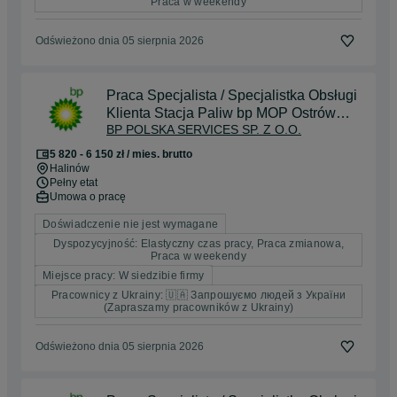
Praca w weekendy
Odświeżono dnia 05 sierpnia 2026
Praca Specjalista / Specjalistka Obsługi
Klienta Stacja Paliw bp MOP Ostrów
BP POLSKA SERVICES SP. Z O.O.
Kania Północ
5 820 - 6 150 zł / mies. brutto
Halinów
Pełny etat
Umowa o pracę
Doświadczenie nie jest wymagane
Dyspozycyjność: Elastyczny czas pracy, Praca zmianowa,
Praca w weekendy
Miejsce pracy: W siedzibie firmy
Pracownicy z Ukrainy: 🇺🇦 Запрошуємо людей з України
(Zapraszamy pracowników z Ukrainy)
Odświeżono dnia 05 sierpnia 2026