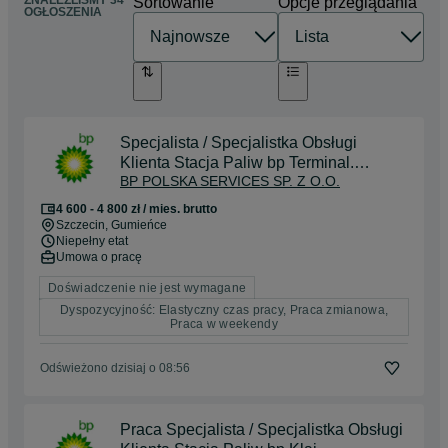
ZNALEŹLIŚMY 34
Sortowanie
Opcje przeglądania
OGŁOSZENIA
Specjalista / Specjalistka Obsługi
Klienta Stacja Paliw bp Terminal.
BP POLSKA SERVICES SP. Z O.O.
Kołbaskowo A6. Praca
4 600 - 4 800 zł / mies. brutto
Szczecin
, Gumieńce
Niepełny etat
Umowa o pracę
Doświadczenie nie jest wymagane
Dyspozycyjność: Elastyczny czas pracy, Praca zmianowa,
Praca w weekendy
Odświeżono dzisiaj o 08:56
Praca Specjalista / Specjalistka Obsługi